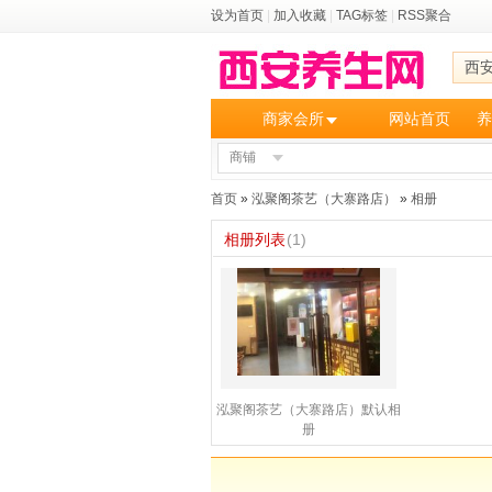
设为首页
|
加入收藏
|
TAG标签
|
RSS聚合
西
商家会所
网站首页
养
商铺
首页
»
泓聚阁茶艺（大寨路店）
»
相册
相册列表
(1)
泓聚阁茶艺（大寨路店）默认相
册