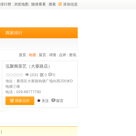
排行榜
|
浏览地图
|
随便看看
|
搜索
|
添加信息
商家排行
首页
|
相册
|
留言
|
详情
|
点评
|
资讯
泓聚阁茶艺（大寨路店）
1031
0
0
地址：雁塔区大寨路响塘广场向西200米D
电梯三楼
电话：029-88777790
我要点评
关注
|
留言
|