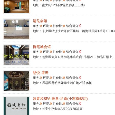
服务:
0
环境:
0
性价比:
0
综合得分:
地址：南大街52号(冰雪皇后楼上三楼)
清见会馆
0
服务:
0
环境:
0
性价比:
0
综合得分:
地址：未央区经济技术开发区凤城二路海璟国际1单元7-1-03
御笔城会馆
0
服务:
0
环境:
0
性价比:
0
综合得分:
地址：莲湖区大兴东路御笔华庭底商1号楼2F（御品轩楼上
悠悦·康养
0
服务:
0
环境:
0
性价比:
0
综合得分:
地址：雁塔区昆明路际华生活广场2号门5楼
波青和SPA·推拿·足道(小寨旗舰店)
0
服务:
0
环境:
0
性价比:
0
综合得分:
地址：长安中路华旗A座20楼2031室