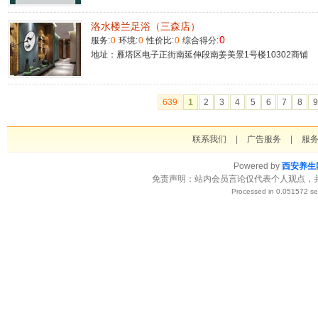
洛水楼兰足浴（三森店）
0
服务:
0
环境:
0
性价比:
0
综合得分:
地址：雁塔区电子正街南延伸段南姜美景1号楼10302商铺
639
1
2
3
4
5
6
7
8
9
联系我们
|
广告服务
|
服
Powered by
西安养生
免责声明：站内会员言论仅代表个人观点，
Processed in 0.051572 se