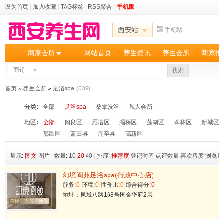
设为首页
|
加入收藏
|
TAG标签
|
RSS聚合
|
手机版
西安站
手机站
商家会所
网站首页
养生资讯
养生会所
商家
商铺
搜索
首页
»
养生会所
»
足浴spa
(639)
分类
:
全部
足浴spa
桑拿洗浴
私人会所
地区
:
全部
阎良区
雁塔区
灞桥区
莲湖区
碑林区
新城区
鄠邑区
蓝田县
周至县
高新区
显示:
图文
图片
|
数量:
10
20
40
|
排序:
推荐度
登记时间
点评数量
喜欢程度
浏览
幻境阆苑足浴spa(行政中心店)
0
服务:
0
环境:
0
性价比:
0
综合得分:
地址：凤城八路168号国金华府2层