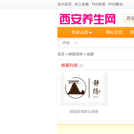
设为首页
|
加入收藏
|
TAG标签
|
RSS聚合
西
商家会所
网站首页
养
商铺
首页
»
静隐茶肆
»
相册
相册列表
(1)
静隐茶肆默认相册