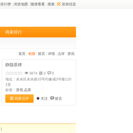
排行榜
|
浏览地图
|
随便看看
|
搜索
|
添加信息
商家排行
首页
|
相册
|
留言
|
详情
|
点评
|
资讯
静隐茶肆
3874
0
0
地址：未央区未央路33号印象城3号楼110
1室
标签：
茶馆
,
品茶
我要点评
关注
|
留言
|