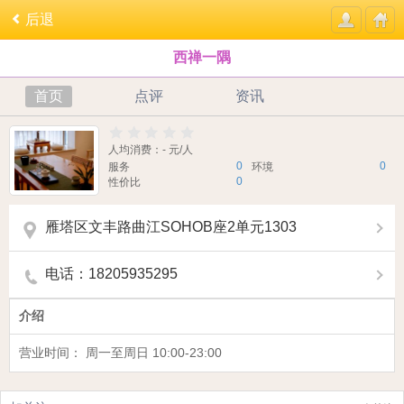
后退
西禅一隅
首页
点评
资讯
人均消费：- 元/人
0
0
服务
环境
0
性价比
雁塔区文丰路曲江SOHOB座2单元1303
电话：18205935295
介绍
营业时间： 周一至周日 10:00-23:00