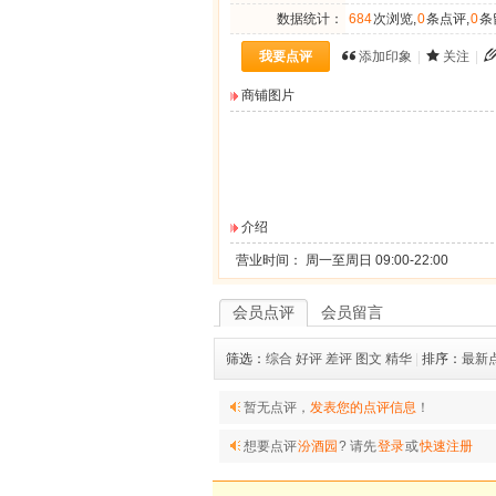
数据统计：
684
次浏览,
0
条点评,
0
条
我要点评
添加印象
|
关注
|
商铺图片
介绍
营业时间： 周一至周日 09:00-22:00
会员点评
会员留言
筛选：
综合
好评
差评
图文
精华
|
排序：
最新
暂无点评，
发表您的点评信息
！
想要点评
汾酒园
? 请先
登录
或
快速注册