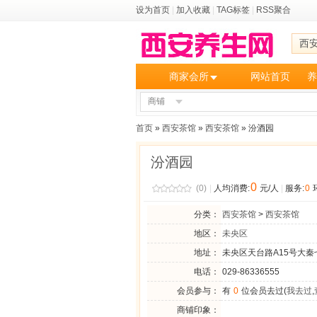
设为首页
|
加入收藏
|
TAG标签
|
RSS聚合
西
商家会所
网站首页
养
商铺
首页
»
西安茶馆
»
西安茶馆
» 汾酒园
汾酒园
0
(0)
|
人均消费:
元/人
|
服务:
0
分类：
西安茶馆
>
西安茶馆
地区：
未央区
地址：
未央区天台路A15号大秦
电话：
029-86336555
会员参与：
有
0
位会员去过(
我去过
,
商铺印象：