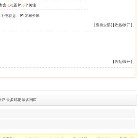
留言,
1
张图片,
0
个关注
补充信息
|
发布资讯
[
查看全部
] [
收起/展开
]
[
收起/展开
]
点评
最多鲜花
最多回应