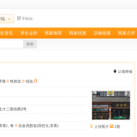
安站
手机站
生资讯
养生会所
商家推荐
商家优惠
店铺相册
商家点评
搜索
认领商铺
0
环境:
0
性价比:
0
综合:
|
七十二茶坊西3号
查看
) , 有
0
位会员想去(
我想去
,
查看
) .
上传图片
1图